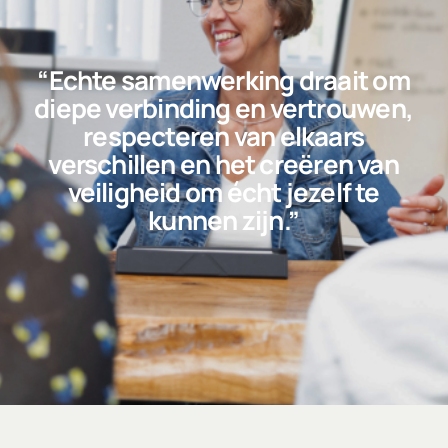
“Echte samenwerking draait om
diepe verbinding en vertrouwen,
respecteren van elkaars
verschillen en het creëren van
veiligheid om écht jezelf te
kunnen zijn.”